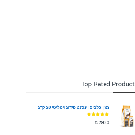
o
f
5
Top Rated Product
מזון כלבים וינסנט פידוג ויטליטי 20 ק"ג
דורג
5.00
₪
280.0
מתוך 5