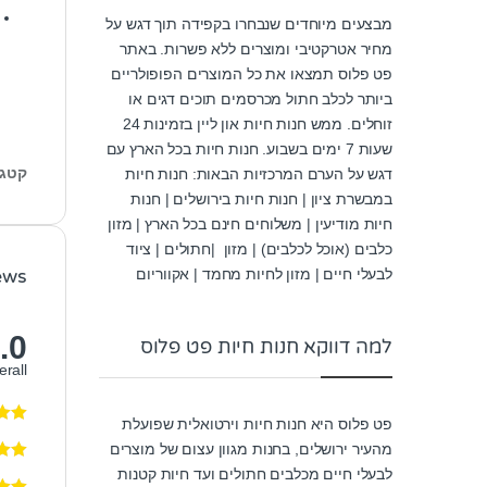
מבצעים מיוחדים שנבחרו בקפידה תוך דגש על
מחיר אטרקטיבי ומוצרים ללא פשרות. באתר
פט פלוס תמצאו את כל המוצרים הפופולריים
ביותר לכלב חתול מכרסמים תוכים דגים או
זוחלים. ממש חנות חיות און ליין בזמינות 24
שעות 7 ימים בשבוע. חנות חיות בכל הארץ עם
קטגו
דגש על הערם המרכזיות הבאות: חנות חיות
במבשרת ציון | חנות חיות בירושלים | חנות
חיות מודיעין | משלוחים חינם בכל הארץ | מזון
כלבים (אוכל לכלבים) | מזון |חתולים | ציוד
ews
לבעלי חיים | מזון לחיות מחמד | אקווריום
.0
למה דווקא חנות חיות פט פלוס
erall
פט פלוס היא חנות חיות וירטואלית שפועלת
מהעיר ירושלים, בחנות מגוון עצום של מוצרים
לבעלי חיים מכלבים חתולים ועד חיות קטנות