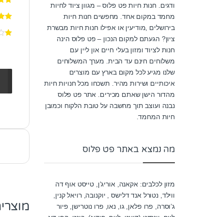
ודגים. חנות חיות פט פלוס – מגוון ציוד לחיות
מחמד במקום אחד. מחפשים חנות חיות
בירושלים ,מודיעין או אפילו חנות חיות מבשרת
ציון? הגעתם למקום הנכון – פט פלוס הינה
חנות לציוד ומזון בעלי חיים און ליין עם
משלוחים חינם עד הבית. מערך המשלוחים
שלנו מגיע לכל מקום בארץ עם מוצרים
איכותיים ושירות מהיר. תשכחו מכל חנויות חיות
מהדור הישן שאתם מכירים. אתר פט פלוס
נבנה ועוצב תוך מחשבה על טובת הלקוח וכמובן
חיות המחמד.
מה נמצא באתר פט פלוס
מזון לכלבים: אקאנה, אוריג’ן, טייסט אוף דה
ווילד, נטורל אנד דלישס , יוקנובה, רויאל קנין,
מוצרי
ג’וסרה, פרו פלאן, גו, נאו, פרו נוטרישן, פיור