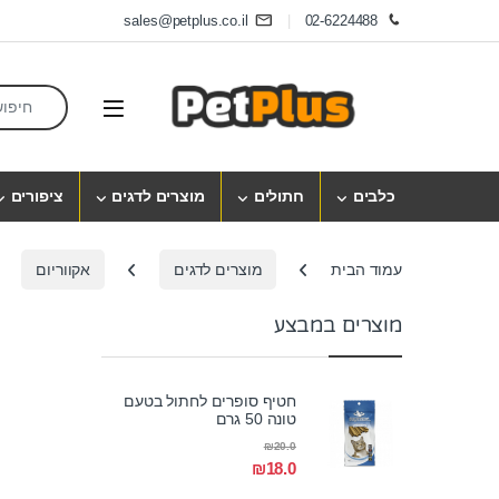
Skip to navigatio
Skip to conten
sales@petplus.co.il
02-6224488
earch for:
Open
כלבים
חתולים
מוצרים לדגים
ציפורים
עמוד הבית
מוצרים לדגים
אקווריום
מוצרים במבצע
חטיף סופרים לחתול בטעם
טונה 50 גרם
₪
20.0
₪
18.0