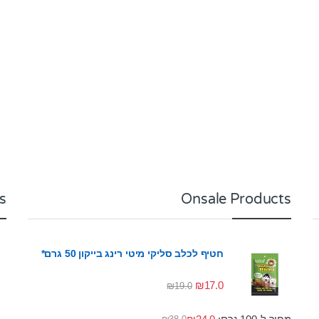
o
o
f
f
5
5
s
Onsale Products
חטיף לכלב סליקי מיטי רינג בייקון 50 גרם*
₪
17.0
₪
19.0