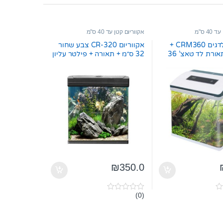
4 ס"מ
אקווריום קטן עד 40 ס"מ
אקווריום לדגים CRM360 +
אקווריום CR-320 צבע שחור
פילטר + תאורת לד טאצ’ 36
32 ס״מ + תאורה + פילטר עליון
₪
350.0
(0)
0
o
u
t