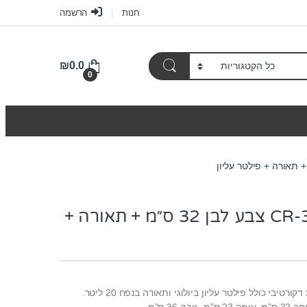
חנות
הרשמה
₪
0.0
0
אקווריום CR-320 צבע לבן 32 ס״מ + תאורה +
רטיבי כולל פילטר עליון ביולוגי ותאורה בנפח 20 ליטר.
 36 ס”מ.