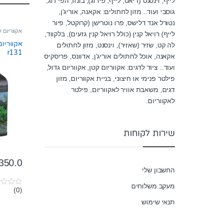
לייף, וינסנט (דיאט, לייף, פידוג), בונזו, הפי דוג,
גוסבי ועוד.. מזון לחתולים: אקאנה, אוריג’ן,
נטורל אנד דלישס, פרו נוטרישן (קרוקטל, פיור
אקווריום קטן 
לייף) רויאל קנין (כולל רויאל קנין גזעים), בלקווד,
לה קט, שזיר (שאזיר), וינסנט, מזון לחתולים
r131
אקאנה, אוכל לחתולים אוריג’ן, אדוונס, פריסקיס
ועוד.. ציוד לדגים: אקווריום קטן, אקווריום גדול,
פילטר פנימי או חיצוני, בניית אקווריום, מזון
דגים, משאבת אוויר לאקווריום, פילטר
לאקווריום.
שירות לקוחות
350.0
החשבון שלי
מעקב משלוחים
(0)
0
o
תנאי שימוש
u
t