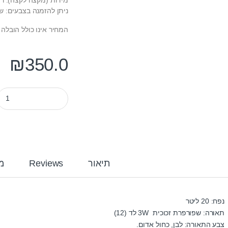
ניתן להזמנה בצבעים: שח
המחיר אינו כולל הובלה 
₪
350.0
אקווריום CR-320 צבע לבן 32 ס״מ + תאורה + פילטר עליון quantity
תיאור
Reviews
מ
נפח: 20 ליטר
תאורה: שפורפרת זכוכית 3W לד (12)
צבע התאורה: לבן, כחול אדום.