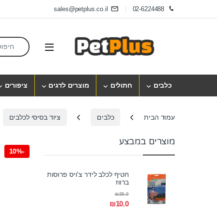
Skip to navigatio
Skip to conten
sales@petplus.co.il
02-6224488
earch for:
Open
כלבים
חתולים
מוצרים לדגים
ציפורים
עמוד הבית
כלבים
ציוד בסיסי לכלבים
מוצרים במבצע
10%
-
חטיף לכלב לידר צ'ויס פרוסות
ברווז
₪
20.0
₪
10.0