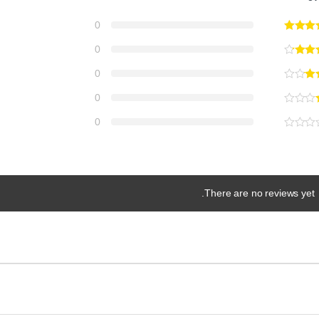
0
0
0
0
0
There are no reviews yet.