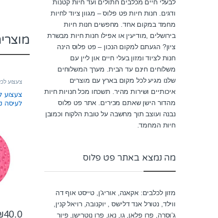
לבעלי חיים מכלבים חתולים ועד חיות קטנות
ודגים. חנות חיות פט פלוס – מגוון ציוד לחיות
מחמד במקום אחד. מחפשים חנות חיות
בירושלים ,מודיעין או אפילו חנות חיות מבשרת
מוצרי
ציון? הגעתם למקום הנכון – פט פלוס הינה
חנות לציוד ומזון בעלי חיים און ליין עם
משלוחים חינם עד הבית. מערך המשלוחים
שלנו מגיע לכל מקום בארץ עם מוצרים
צעצוע לכ
איכותיים ושירות מהיר. תשכחו מכל חנויות חיות
צעצוע לכ
מהדור הישן שאתם מכירים. אתר פט פלוס
לעיסה ק
נבנה ועוצב תוך מחשבה על טובת הלקוח וכמובן
חיות המחמד.
מה נמצא באתר פט פלוס
מזון לכלבים: אקאנה, אוריג’ן, טייסט אוף דה
ווילד, נטורל אנד דלישס , יוקנובה, רויאל קנין,
₪
40.0
ג’וסרה, פרו פלאן, גו, נאו, פרו נוטרישן, פיור