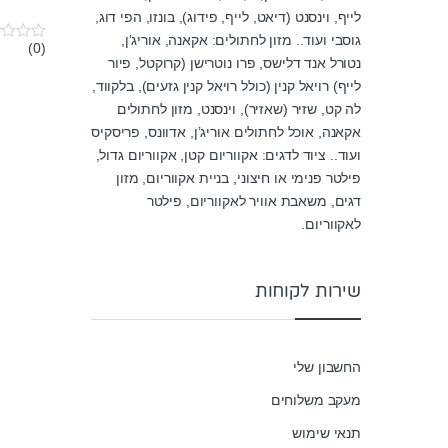
לייף, וינסנט (דיאט, לייף, פידוג), בונזו, הפי דוג,
גוסבי ועוד.. מזון לחתולים: אקאנה, אוריג’ן,
(0)
0
נטורל אנד דלישס, פרו נוטרישן (קרוקטל, פיור
o
u
לייף) רויאל קנין (כולל רויאל קנין גזעים), בלקווד,
t
o
לה קט, שזיר (שאזיר), וינסנט, מזון לחתולים
f
אקאנה, אוכל לחתולים אוריג’ן, אדוונס, פריסקיס
5
ועוד.. ציוד לדגים: אקווריום קטן, אקווריום גדול,
פילטר פנימי או חיצוני, בניית אקווריום, מזון
דגים, משאבת אוויר לאקווריום, פילטר
לאקווריום.
שירות לקוחות
החשבון שלי
מעקב משלוחים
תנאי שימוש