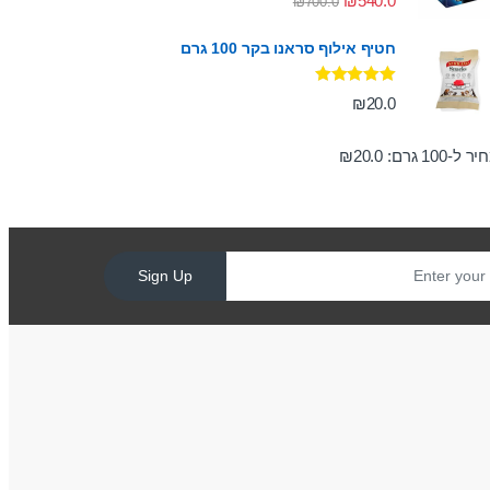
₪
540.0
₪
700.0
מתוך 5
חטיף אילוף סראנו בקר 100 גרם
דורג
5.00
₪
20.0
מתוך 5
ר ל-100 גרם:
20.0
₪
Sign Up