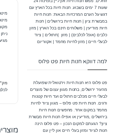
זוחלים. ממש חנות חיות און ליין בזמינות 24
שעות 7 ימים בשבוע. חנות חיות בכל הארץ עם
מיטה
דגש על הערם המרכזיות הבאות: חנות חיות
מיטה
במבשרת ציון | חנות חיות בירושלים | חנות
מקום
חיות מודיעין | משלוחים חינם בכל הארץ | מזון
ניתן ל
כלבים (אוכל לכלבים) | מזון |חתולים | ציוד
מגיע ב-5 מידות (xs,s,m,l,xl
לבעלי חיים | מזון לחיות מחמד | אקווריום
למה דווקא חנות חיות פט פלוס
פט פלוס היא חנות חיות וירטואלית שפועלת
מק"
מהעיר ירושלים, בחנות מגוון עצום של מוצרים
לכלב 
לבעלי חיים מכלבים חתולים ועד חיות קטנות
ודגים. חנות חיות פט פלוס – מגוון ציוד לחיות
מחמד במקום אחד. מחפשים חנות חיות
בירושלים ,מודיעין או אפילו חנות חיות מבשרת
ציון? הגעתם למקום הנכון – פט פלוס הינה
מוצרי
חנות לציוד ומזון בעלי חיים און ליין עם