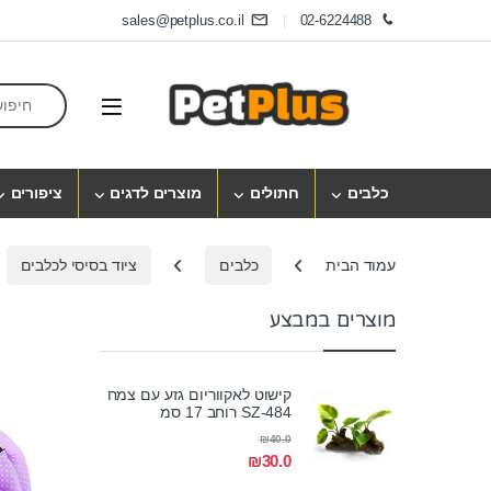
Skip to navigatio
Skip to conten
sales@petplus.co.il
02-6224488
earch for:
Open
כלבים
חתולים
מוצרים לדגים
ציפורים
עמוד הבית
כלבים
ציוד בסיסי לכלבים
מוצרים במבצע
קישוט לאקווריום גזע עם צמח
SZ-484 רוחב 17 סמ
₪
40.0
₪
30.0