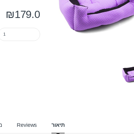
₪
179.0
מיטה לכלב פטס-פרוג'קט מידה m צבע סגול 
תיאור
Reviews
מ