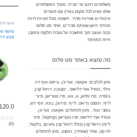
משלוחים חינם עד הבית. מערך המשלוחים
שלנו מגיע לכל מקום בארץ עם מוצרים
איכותיים ושירות מהיר. תשכחו מכל חנויות חיות
מיטה לכל
מהדור הישן שאתם מכירים. אתר פט פלוס
נבנה ועוצב תוך מחשבה על טובת הלקוח וכמובן
צבע ירוק
חיות המחמד.
מה נמצא באתר פט פלוס
מזון לכלבים: אקאנה, אוריג’ן, טייסט אוף דה
ווילד, נטורל אנד דלישס , יוקנובה, רויאל קנין,
ג’וסרה, פרו פלאן, גו, נאו, פרו נוטרישן, פיור
לייף, וינסנט (דיאט, לייף, פידוג), בונזו, הפי דוג,
120.0
גוסבי ועוד.. מזון לחתולים: אקאנה, אוריג’ן,
נטורל אנד דלישס, פרו נוטרישן (קרוקטל, פיור
(0)
לייף) רויאל קנין (כולל רויאל קנין גזעים), בלקווד,
0
o
לה קט, שזיר (שאזיר), וינסנט, מזון לחתולים
u