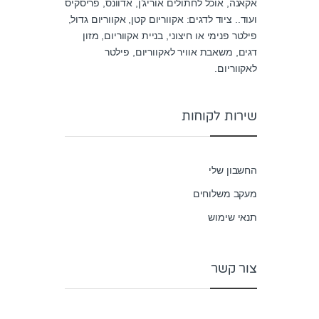
t
אקאנה, אוכל לחתולים אוריג’ן, אדוונס, פריסקיס
o
ועוד.. ציוד לדגים: אקווריום קטן, אקווריום גדול,
f
5
פילטר פנימי או חיצוני, בניית אקווריום, מזון
דגים, משאבת אוויר לאקווריום, פילטר
לאקווריום.
שירות לקוחות
החשבון שלי
מעקב משלוחים
תנאי שימוש
צור קשר