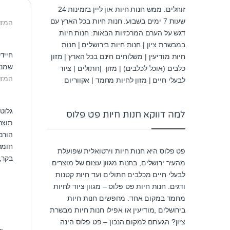
זוחלים. ממש חנות חיות און ליין בזמינות 24
שעות 7 ימים בשבוע. חנות חיות בכל הארץ עם
המזון
דגש על הערם המרכזיות הבאות: חנות חיות
במבשרת ציון | חנות חיות בירושלים | חנות
חייד
חיות מודיעין | משלוחים חינם בכל הארץ | מזון
שמני
כלבים (אוכל לכלבים) | מזון |חתולים | ציוד
המזון
לבעלי חיים | מזון לחיות מחמד | אקווריום
גלוטן
למה דווקא חנות חיות פט פלוס
תוצר
הורמו
חומר
פט פלוס היא חנות חיות וירטואלית שפועלת
בקר,
מהעיר ירושלים, בחנות מגוון עצום של מוצרים
לבעלי חיים מכלבים חתולים ועד חיות קטנות
ודגים. חנות חיות פט פלוס – מגוון ציוד לחיות
מחמד במקום אחד. מחפשים חנות חיות
בירושלים ,מודיעין או אפילו חנות חיות מבשרת
ציון? הגעתם למקום הנכון – פט פלוס הינה