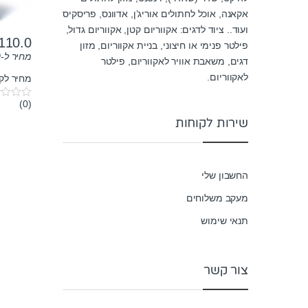
אקאנה, אוכל לחתולים אוריג’ן, אדוונס, פריסקיס
ועוד.. ציוד לדגים: אקווריום קטן, אקווריום גדול,
110.0
פילטר פנימי או חיצוני, בניית אקווריום, מזון
מחיר ל-100 גרם:
דגים, משאבת אוויר לאקווריום, פילטר
לאקווריום.
מחיר לק"ג:
(0)
0
o
שירות לקוחות
u
t
o
f
5
החשבון שלי
מעקב משלוחים
תנאי שימוש
צור קשר