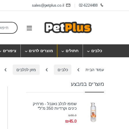
Skip to navigatio
Skip to conten
sales@petplus.co.il
02-6224488
earch for:
Open
כלבים
חתולים
מוצרים לדגים
ציפורים
עמוד הבית
כלבים
מזון לכלבים
מוצרים במבצע
שמפו לכלב נאנבל - מרחיק
כינים וקרדיות 350 מ"ל*
₪
50.0
₪
45.0