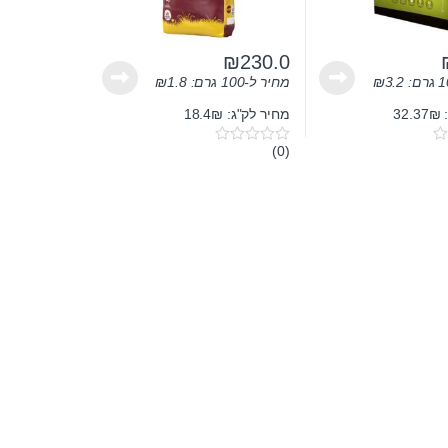
₪
230.0
3.2
₪
מחיר ל-100 גרם:
1.8
₪
3
מחיר לק"ג: 18.4₪
(0)
0
o
u
t
o
f
5