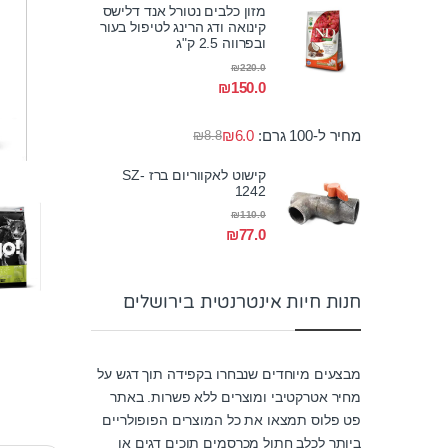
מזון כלבים נטורל אנד דלישס
קינואה ודג הרינג לטיפול בעור
ובפרווה 2.5 ק"ג
₪
220.0
₪
150.0
מחיר ל-100 גרם:
6.0
₪
₪
8.8
קישוט לאקווריום ברז SZ-
1242
₪
110.0
₪
77.0
חנות חיות אינטרנטית בירושלים
מבצעים מיוחדים שנבחרו בקפידה תוך דגש על
מחיר אטרקטיבי ומוצרים ללא פשרות. באתר
פט פלוס תמצאו את כל המוצרים הפופולריים
ביותר לכלב חתול מכרסמים תוכים דגים או