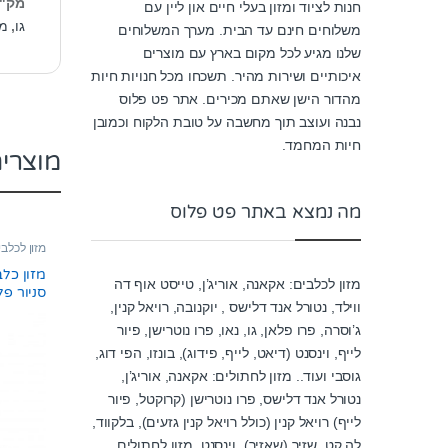
מק"
חנות לציוד ומזון בעלי חיים און ליין עם
גו
,
מז
משלוחים חינם עד הבית. מערך המשלוחים
שלנו מגיע לכל מקום בארץ עם מוצרים
איכותיים ושירות מהיר. תשכחו מכל חנויות חיות
מהדור הישן שאתם מכירים. אתר פט פלוס
נבנה ועוצב תוך מחשבה על טובת הלקוח וכמובן
חיות המחמד.
מוצרי
מה נמצא באתר פט פלוס
מזון לכלבי
מבוגר - סנ
מזון כל
מזון לכלבים: אקאנה, אוריג’ן, טייסט אוף דה
סניור פלוס 2
ווילד, נטורל אנד דלישס , יוקנובה, רויאל קנין,
ג’וסרה, פרו פלאן, גו, נאו, פרו נוטרישן, פיור
לייף, וינסנט (דיאט, לייף, פידוג), בונזו, הפי דוג,
גוסבי ועוד.. מזון לחתולים: אקאנה, אוריג’ן,
נטורל אנד דלישס, פרו נוטרישן (קרוקטל, פיור
לייף) רויאל קנין (כולל רויאל קנין גזעים), בלקווד,
לה קט, שזיר (שאזיר), וינסנט, מזון לחתולים