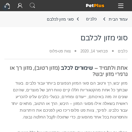
Skip to navigatio
Skip to conten
Open
0
עמוד הבית
כלבים
סוגי מזון לכלבם
סוגי מזון לכלבם
כלבים
פברואר 14, 2020
צוות פט-פלוס
אחת ולתמיד –
שימורים לכלב
(מזון רטוב), מזון רך או
גרגירי מזון יבש?
מזון יבש, רך ורטוב הם סוגי המזון הנפוצים ביותר עבור כלבים. בעוד
שבתוך כל אחת מהקטגוריות הללו קיים טווח רחב של מוצרים, שהינם
שונים זה מזה באיכותם, ייעודם ומחירם, כבעלי כלבים עלינו להכריע
ראשית בשאלה אילו מסוגי המזון – היבש, הרך או הרטוב, מתאים יותר
עבור כלבינו. לפיכך, צוות פט פלוס ריכז כאן לפניכם את היתרונות
והחסרונות בכל אחד מהסוגים, כדי שתוכלו לקבל החלטה נבונה.