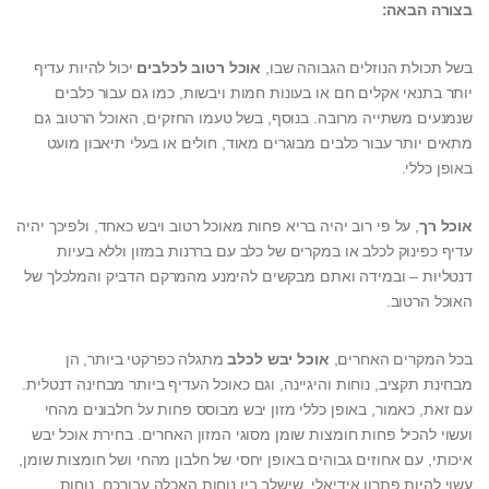
בצורה הבאה:
בשל תכולת הנוזלים הגבוהה שבו,
אוכל רטוב לכלבים
יכול להיות עדיף
יותר בתנאי אקלים חם או בעונות חמות ויבשות, כמו גם עבור כלבים
שנמנעים משתייה מרובה. בנוסף, בשל טעמו החזקים, האוכל הרטוב גם
מתאים יותר עבור כלבים מבוגרים מאוד, חולים או בעלי תיאבון מועט
באופן כללי.
אוכל רך
, על פי רוב יהיה בריא פחות מאוכל רטוב ויבש כאחד, ולפיכך יהיה
עדיף כפינוק לכלב או במקרים של כלב עם בררנות במזון וללא בעיות
דנטליות – ובמידה ואתם מבקשים להימנע מהמרקם הדביק והמלכלך של
האוכל הרטוב.
בכל המקרים האחרים,
אוכל יבש לכלב
מתגלה כפרקטי ביותר, הן
מבחינת תקציב, נוחות והיגיינה, וגם כאוכל העדיף ביותר מבחינה דנטלית.
עם זאת, כאמור, באופן כללי מזון יבש מבוסס פחות על חלבונים מהחי
ועשוי להכיל פחות חומצות שומן מסוגי המזון האחרים. בחירת אוכל יבש
איכותי, עם אחוזים גבוהים באופן יחסי של חלבון מהחי ושל חומצות שומן,
עשוי להיות פתרון אידיאלי, שישלב בין נוחות האכלה עבורכם, נוחות