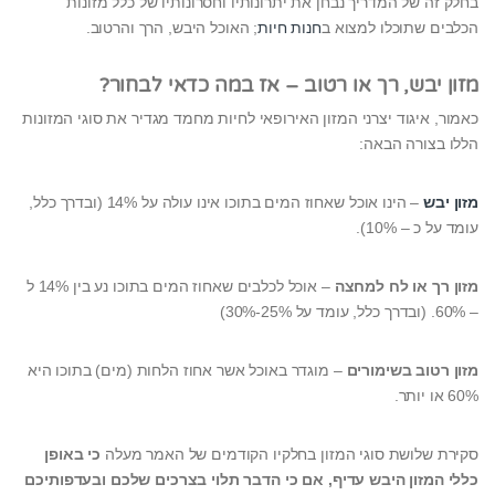
בחלק זה של המדריך נבחן את יתרונותיו וחסרונותיו של כלל מזונות
הכלבים שתוכלו למצוא ב
חנות חיות
; האוכל היבש, הרך והרטוב.
מזון יבש, רך או רטוב – אז במה כדאי לבחור?
כאמור, איגוד יצרני המזון האירופאי לחיות מחמד מגדיר את סוגי המזונות
הללו בצורה הבאה:
מזון יבש
– הינו אוכל שאחוז המים בתוכו אינו עולה על 14% (ובדרך כלל,
עומד על כ – 10%).
מזון רך או לח למחצה
– אוכל לכלבים שאחוז המים בתוכו נע בין 14% ל
– 60%. (ובדרך כלל, עומד על 25%-30%)
מזון רטוב בשימורים
– מוגדר באוכל אשר אחוז הלחות (מים) בתוכו היא
60% או יותר.
סקירת שלושת סוגי המזון בחלקיו הקודמים של האמר מעלה
כי באופן
כללי המזון היבש עדיף, אם כי הדבר תלוי בצרכים שלכם ובעדפותיכם