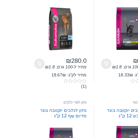
₪
280.0
1.8
₪
מחיר ל-100 גרם:
1.8
₪
18.3
מחיר לק"ג: 18.67₪
(1)
0
o
u
t
וגר
מזון לגורי כלבים
o
f
בים יוקנובה בוגר
מזון לכלבים יוקנובה בוגר
5
 ק”ג
מדיום עוף 12 ק”ג