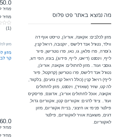
50.0
מחיר ל-100 גר
מה נמצא באתר פט פלוס
מחיר לק"ג:
(1)
0
o
מזון לכלבים: אקאנה, אוריג’ן, טייסט אוף דה
u
t
ווילד, נטורל אנד דלישס , יוקנובה, רויאל קנין,
מזון לכל
o
f
ג’וסרה, פרו פלאן, גו, נאו, פרו נוטרישן, פיור
מזון לכ
5
לייף, וינסנט (דיאט, לייף, פידוג), בונזו, הפי דוג,
ק”ג
גוסבי ועוד.. מזון לחתולים: אקאנה, אוריג’ן,
נטורל אנד דלישס, פרו נוטרישן (קרוקטל, פיור
לייף) רויאל קנין (כולל רויאל קנין גזעים), בלקווד,
לה קט, שזיר (שאזיר), וינסנט, מזון לחתולים
אקאנה, אוכל לחתולים אוריג’ן, אדוונס, פריסקיס
ועוד.. ציוד לדגים: אקווריום קטן, אקווריום גדול,
פילטר פנימי או חיצוני, בניית אקווריום, מזון
דגים, משאבת אוויר לאקווריום, פילטר
60.0
לאקווריום.
מחיר ל-100 גר
מחיר לק"ג: