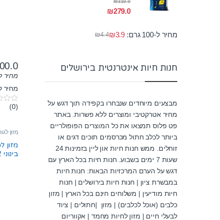
₪
310.0
₪
279.0
מחיר ל-100 גרם:
3.9
₪
₪
4.4
00.0
חנות חיות אינטרנטית בירושלים
מחיר ל-100 גר
מחיר לק"
מבצעים מיוחדים שנבחרו בקפידה תוך דגש על
(0)
0
מחיר אטרקטיבי ומוצרים ללא פשרות. באתר
o
u
פט פלוס תמצאו את כל המוצרים הפופולריים
t
מזון לגו
o
ביותר לכלב חתול מכרסמים תוכים דגים או
f
מזון לכ
זוחלים. ממש חנות חיות און ליין בזמינות 24
5
בינוני 12 ק”ג
שעות 7 ימים בשבוע. חנות חיות בכל הארץ עם
דגש על הערם המרכזיות הבאות: חנות חיות
במבשרת ציון | חנות חיות בירושלים | חנות
חיות מודיעין | משלוחים חינם בכל הארץ | מזון
כלבים (אוכל לכלבים) | מזון |חתולים | ציוד
לבעלי חיים | מזון לחיות מחמד | אקווריום