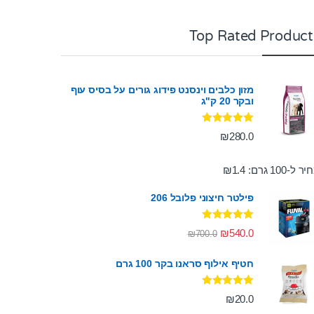
Top Rated Product
מזון כלבים וינסנט פידוג גורים על בסיס עוף
ובקר 20 ק"ג
דורג
5.00
₪
280.0
מתוך 5
ר ל-100 גרם:
1.4
₪
פילטר חיצוני פלובל 206
דורג
5.00
₪
540.0
₪
700.0
מתוך 5
חטיף אילוף סראנו בקר 100 גרם
דורג
5.00
₪
20.0
מתוך 5