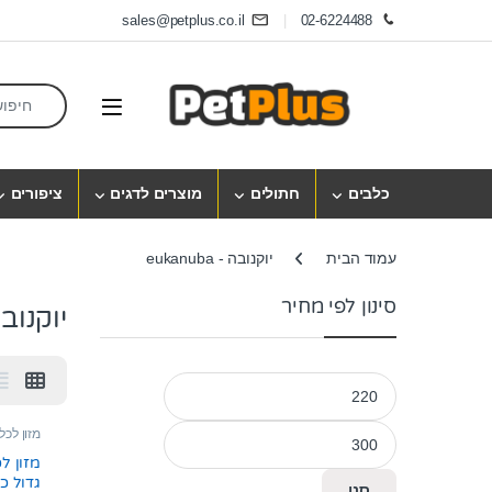
Skip to navigatio
Skip to conten
sales@petplus.co.il
02-6224488
earch for:
Open
כלבים
חתולים
מוצרים לדגים
ציפורים
עמוד הבית
יוקנובה - eukanuba
סינון לפי מחיר
יוקנובה - a
מחיר מינימלי
מחיר מקסימלי
מזון לכל
מזון ל
גדול כבש 2
סנן