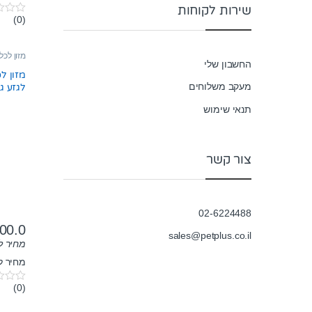
שירות לקוחות
(0)
0
o
u
t
מזון לכל
o
החשבון שלי
f
מזון ל
5
מעקב משלוחים
לגזע גדול 
תנאי שימוש
צור קשר
02-6224488
00.0
sales@petplus.co.il
מחיר ל-100 גר
מחיר לק"
(0)
0
o
u