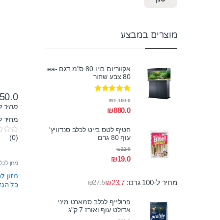
מוצרים במבצע
אקווריום בויו 80 ס"מ דגם ea-
80 צבע שחור
50.0
דורג
5.00
₪
1,100.0
מתוך 5
מחיר ל-100 גר
₪
880.0
מחיר לק"ג:
חטיף לטס בייט לכלב סנדוויץ'
עוף 80 גרם
(0)
0
o
₪
22.0
u
₪
19.0
t
מזון לכל
o
f
מזון ל
5
מחיר ל-100 גרם:
23.7
₪
₪
27.5
כל הגזעי
פרולייף לכלב סמארט מיני
אדולט עוף ואורז 7 ק"ג