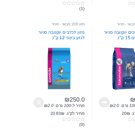
(1)
0
o
u
t
בוגר - סניור
מזון לכלב מבוגר - סניור
o
f
ים יוקנובה סניור
מזון לכלבים יוקנובה סניור
5
ק”ג
לגזע בינוני 12 ק”ג
₪
250.0
2.0
₪
מחיר ל-100 גרם:
2.0
₪
20₪
מחיר לק"ג: 20.83₪
(0)
0
o
u