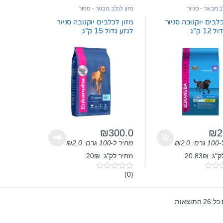
t
t
ב מבוגר - סניור
מזון לכלב מבוגר - סניור
o
o
f
f
לבים יוקנובה סניור
מזון לכלבים יוקנובה סניור
5
5
12 ק”ג
לגזע גדול 15 ק”ג
₪
300.0
₪
2
ם:
2.0
₪
מחיר ל-100 גרם:
2.0
₪
 20.83₪
מחיר לק"ג: 20₪
(0)
0
o
u
t
התוצאות
o
f
5