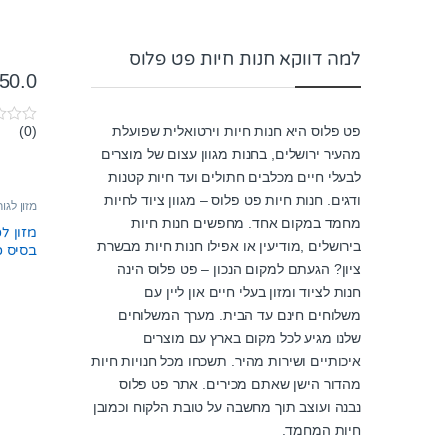
למה דווקא חנות חיות פט פלוס
50.0
פט פלוס היא חנות חיות וירטואלית שפועלת
(0)
0
o
מהעיר ירושלים, בחנות מגוון עצום של מוצרים
u
לבעלי חיים מכלבים חתולים ועד חיות קטנות
t
o
ודגים. חנות חיות פט פלוס – מגוון ציוד לחיות
f
מזון לגו
5
מחמד במקום אחד. מחפשים חנות חיות
מזון ל
בירושלים ,מודיעין או אפילו חנות חיות מבשרת
בסיס כבש 
ציון? הגעתם למקום הנכון – פט פלוס הינה
חנות לציוד ומזון בעלי חיים און ליין עם
משלוחים חינם עד הבית. מערך המשלוחים
שלנו מגיע לכל מקום בארץ עם מוצרים
איכותיים ושירות מהיר. תשכחו מכל חנויות חיות
מהדור הישן שאתם מכירים. אתר פט פלוס
נבנה ועוצב תוך מחשבה על טובת הלקוח וכמובן
חיות המחמד.