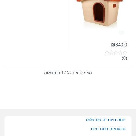
₪
340.0
(0)
0
o
u
t
מציגים את כל ⁦17⁩ התוצאות
o
f
5
חנות חיות זה פט-פלוס
סיטונאות חנות חיות