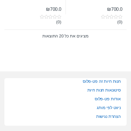
₪
700.0
₪
700.0
(0)
(0)
0
0
o
o
u
u
t
t
מציגים את כל ⁦20⁩ התוצאות
o
o
f
f
5
5
חנות חיות זה פט-פלוס
סיטונאות חנות חיות
אודות פט-פלוס
ניווט לפי מותג
הצהרת נגישות