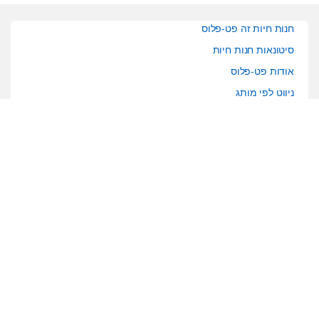
חנות חיות זה פט-פלוס
סיטונאות חנות חיות
אודות פט-פלוס
ניווט לפי מותג
הצהרת נגישות
מרכז הזמנות
02-6224488