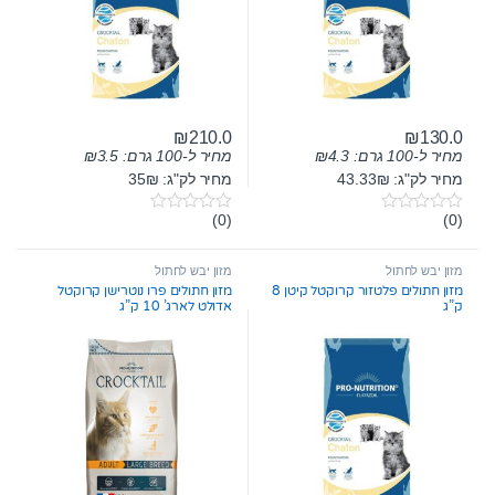
₪
210.0
₪
130.0
מחיר ל-100 גרם:
4.3
₪
מחיר ל-100 גרם:
3.5
₪
מחיר לק"ג: 43.33₪
מחיר לק"ג: 35₪
(0)
(0)
0
0
o
o
u
u
t
t
מזון יבש לחתול
מזון יבש לחתול
o
o
מזון חתולים פלטזור קרוקטל קיטן 8
מזון חתולים פרו נוטרישן קרוקטל
f
f
ק”ג
אדולט לארג’ 10 ק”ג
5
5