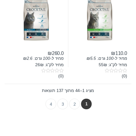
₪
260.0
₪
110.0
מחיר ל-100 גרם:
5.5
₪
מחיר ל-100 גרם:
2.6
₪
מחיר לק"ג: 55₪
מחיר לק"ג: 26₪
(0)
(0)
0
0
o
o
u
u
t
t
מציג 1–44 מתוך 137 תוצאות
o
o
f
f
5
5
1
4
3
2