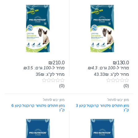
₪
210.0
₪
130.0
מחיר ל-100 גרם:
4.3
₪
מחיר ל-100 גרם:
3.5
₪
מחיר לק"ג: 43.33₪
מחיר לק"ג: 35₪
(0)
(0)
0
0
o
o
u
u
t
t
מזון יבש לחתול
מזון יבש לחתול
o
o
מזון חתולים פלטזור קרוקטל קיטן 3
מזון חתולים פלטזור קרוקטל קיטן 6
f
f
ק”ג
ק”ג
5
5